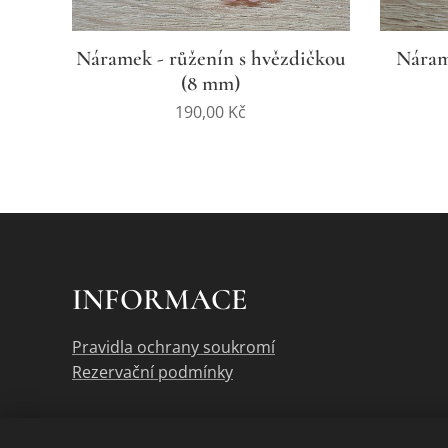
Náramek - růženín s hvězdičkou
Náram
(8 mm)
190,00
Kč
INFORMACE
Pravidla ochrany soukromí
Rezervační podmínky