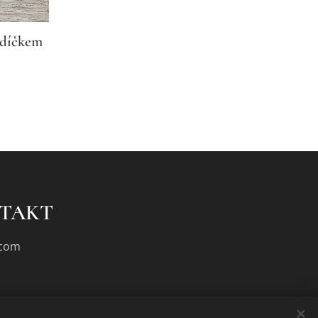
rdíčkem
NTAKT
.com