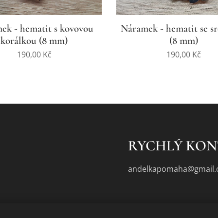
ek - hematit s kovovou
Náramek - hematit se s
korálkou (8 mm)
(8 mm)
190,00
Kč
190,00
Kč
RYCHLÝ KO
andelkapomaha@gmail