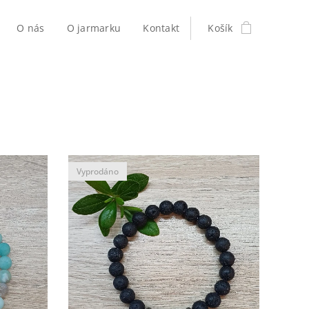
O nás
O jarmarku
Kontakt
Košík
Vyprodáno