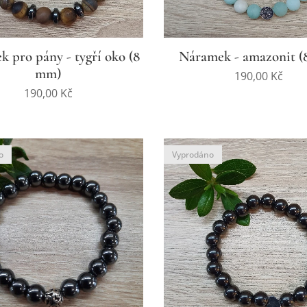
 pro pány - tygří oko (8
Náramek - amazonit (
mm)
190,00
Kč
190,00
Kč
o
Vyprodáno