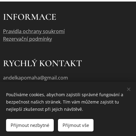
INFORMACE
Pravidla ochrany soukromí
Rezervační podmínky
RYCHLÝ KONTAKT
andelkapomaha@gmail.com
Používáme cookies, abychom zajistili správné fungování a
bezpečnost našich stránek. Tím vám můžeme zajistit tu
Cookies
nejlepší zkušenost při jejich návštěvě.
Vyprodáno
Přijmout nezbytné
Přijmout vše