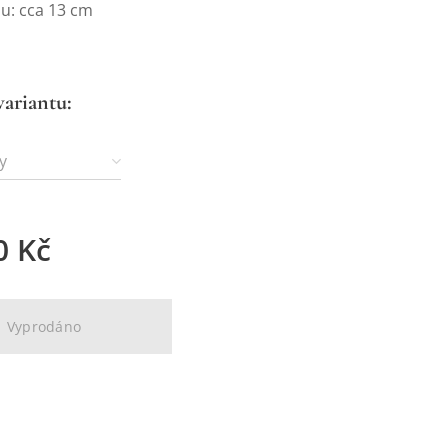
nu: cca 13 cm
variantu:
y
0
Kč
Vyprodáno