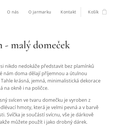
O nás
O jarmarku
Kontakt
Košík
n - malý domeček
asi nikdo nedokáže představit bez plamínků
eré nám doma dělají příjemnou a útulnou
 Tahle krásná, jemná, minimalistická dekorace
 na okně i na poličce.
sný svícen ve tvaru domečku je vyroben z
odlévací hmoty, která je velmi pevná a v barvě
ti. Svíčka je součástí svícnu, vše je dárkově
takže můžete použít i jako drobný dárek.