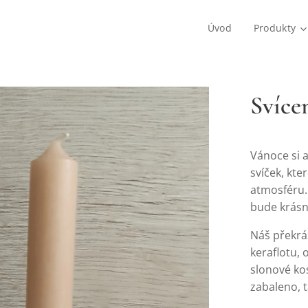
Úvod
Produkty
Svíce
Vánoce si 
svíček, kt
atmosféru.
bude krásná
Náš překrá
keraflotu, 
slonové kos
zabaleno, 