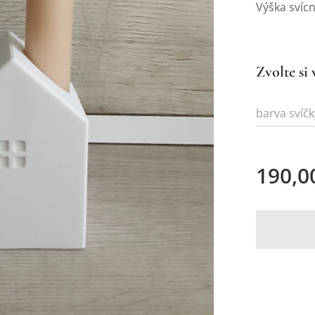
Výška svíc
Zvolte si 
barva svíčk
190,0