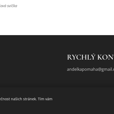
dá svíčka
ová svíčka
RYCHLÝ KO
andelkapomaha@gmail
ečnost našich stránek. Tím vám
Cookies