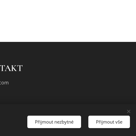
NTAKT
.com
Přijmout nezbytné
Přijmout vše