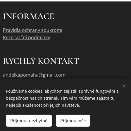
INFORMACE
Pravidla ochrany soukromí
Rezervační podmínky
RYCHLÝ KONTAKT
andelkapomaha@gmail.com
Používáme cookies, abychom zajistili správné fungování a
bezpečnost našich stránek. Tím vám můžeme zajistit tu
Cookies
nejlepší zkušenost při jejich návštěvě.
Vyprodáno
Přijmout nezbytné
Přijmout vše