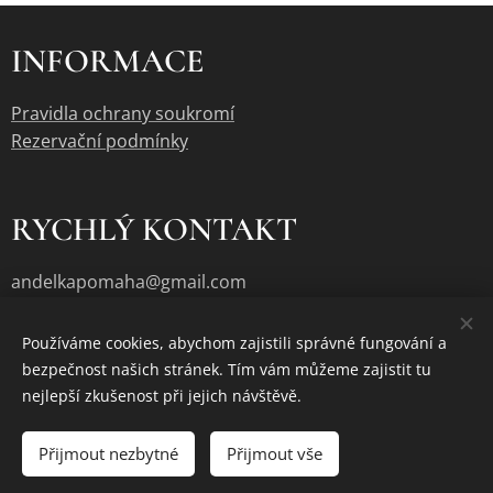
INFORMACE
Pravidla ochrany soukromí
Rezervační podmínky
RYCHLÝ KONTAKT
andelkapomaha@gmail.com
Používáme cookies, abychom zajistili správné fungování a
bezpečnost našich stránek. Tím vám můžeme zajistit tu
Cookies
nejlepší zkušenost při jejich návštěvě.
Vyprodáno
Přijmout nezbytné
Přijmout vše