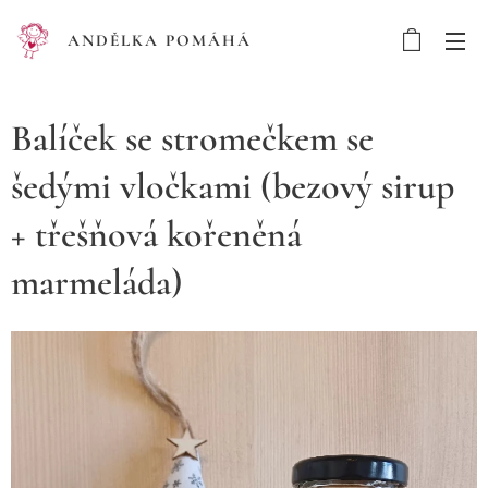
ANDĚLKA POMÁHÁ
Balíček se stromečkem se
šedými vločkami (bezový sirup
+ třešňová kořeněná
marmeláda)