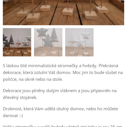
S láskou šité minimalistické stromečky a hvězdy. Překrásná
dekorace, která zútulní Váš domov. Moc jim to bude slušet na
poličce, na okně nebo na stole.
Dekorace jsou plněny dutým vláknem a jsou připevněn na
dřevěný stojánek.
Drobnost, která Vám udělá útulný domov, nebo ho můžete
darovat :-)
Výška stromečku a vyšší hvězdy včetně stojánku je cca 25 cm,