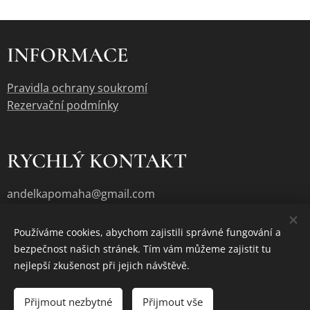
INFORMACE
Pravidla ochrany soukromí
Rezervační podmínky
RYCHLÝ KONTAKT
andelkapomaha@gmail.com
Používáme cookies, abychom zajistili správné fungování a
bezpečnost našich stránek. Tím vám můžeme zajistit tu
Cookies
nejlepší zkušenost při jejich návštěvě.
Vyprodáno
Přijmout nezbytné
Přijmout vše