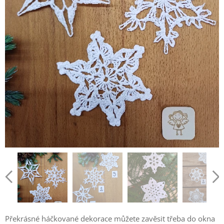
Překrásné háčkované dekorace můžete zavěsit třeba do okna