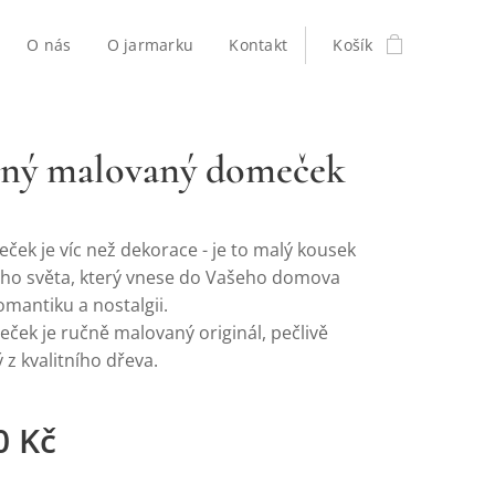
O nás
O jarmarku
Kontakt
Košík
ný malovaný domeček
ček je víc než dekorace - je to malý kousek
o světa, který vnese do Vašeho domova
omantiku a nostalgii.
ček je ručně malovaný originál, pečlivě
z kvalitního dřeva.
0
Kč