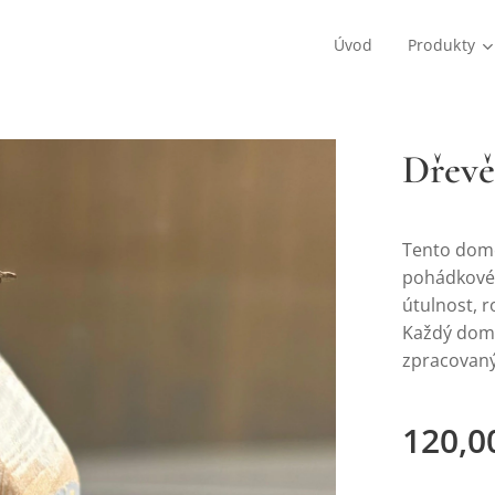
Úvod
Produkty
Dřevě
Tento dome
pohádkovéh
útulnost, r
Každý dome
zpracovaný 
120,0