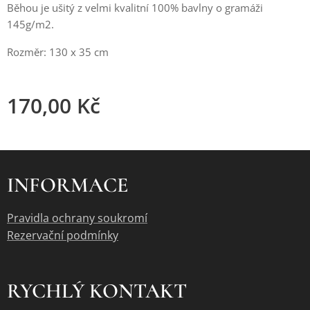
Běhou je ušitý z velmi kvalitní 100% bavlny o gramáži
145g/m2.
Rozměr: 130 x 35 cm
170,00
Kč
INFORMACE
Pravidla ochrany soukromí
Rezervační podmínky
RYCHLÝ KONTAKT