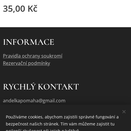
35,00
Kč
INFORMACE
Pravidla ochrany soukromí
Rezervační podmínky
RYCHLÝ KONTAKT
andelkapomaha@gmail.com
Používáme cookies, abychom zajistili správné fungování a
bezpečnost našich stránek. Tím vám můžeme zajistit tu
Cookies
nejlepší zkušenost při jejich návštěvě.