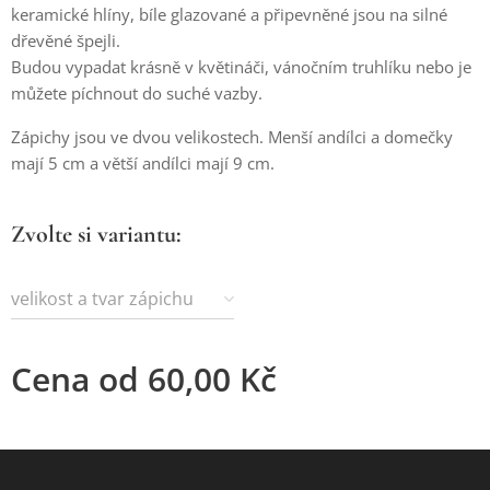
keramické hlíny, bíle glazované a připevněné jsou na silné
dřevěné špejli.
Budou vypadat krásně v květináči, vánočním truhlíku nebo je
můžete píchnout do suché vazby.
Zápichy jsou ve dvou velikostech. Menší andílci a domečky
mají 5 cm a větší andílci mají 9 cm.
Zvolte si variantu:
velikost a tvar zápichu
Cena od
60,00
Kč